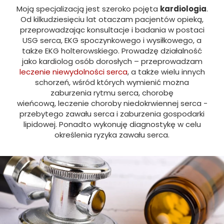
Moją specjalizacją jest szeroko pojęta
kardiologia
.
Od kilkudziesięciu lat otaczam pacjentów opieką,
przeprowadzając konsultacje i badania w postaci
USG serca, EKG spoczynkowego i wysiłkowego, a
także EKG holterowskiego. Prowadzę działalność
jako kardiolog osób dorosłych – przeprowadzam
leczenie niewydolności serca
, a także wielu innych
schorzeń, wśród których wymienić można
zaburzenia rytmu serca, chorobę
wieńcową, leczenie choroby niedokrwiennej serca -
przebytego zawału serca i zaburzenia gospodarki
lipidowej. Ponadto wykonuję diagnostykę w celu
określenia ryzyka zawału serca.